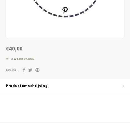
Jassen & Blazers
Burkini
Broeken & Leggings
Basics
€40,00
2 WERKDAGEN
DELEN:
Productomschrijving