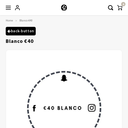
0
Home
Blanco €40
Hoofdmenu / kleding
Kleding
back-button
Blanco €40
Abayaas
Jurken
Tuniekjes & blousjes
Setjes
Truitjes & Vesten
Rokken