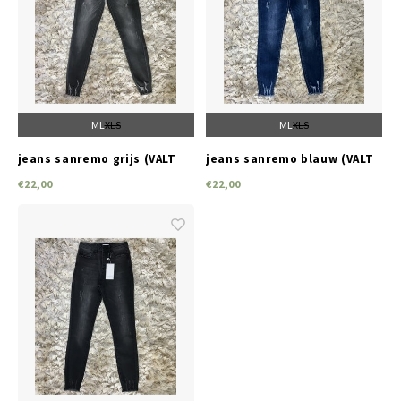
Jassen & Blazers
Burkini
Broeken & Leggings
M
L
XL
S
M
L
XL
S
jeans sanremo grijs (VALT
jeans sanremo blauw (VALT
Basics
KLEIN)
KLEIN)
€22,00
€22,00