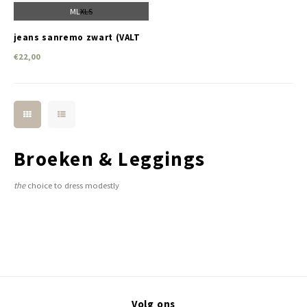
M
L
XL
S
jeans sanremo zwart (VALT
KLEIN)
€22,00
Broeken & Leggings
the
choice to dress modestly
Volg ons