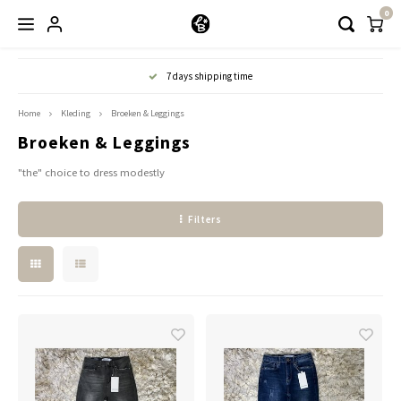
0
Hoofdmenu / kleding
7 days shipping time
Kleding
Home
Kleding
Broeken & Leggings
Broeken & Leggings
Abayaas
"the" choice to dress modestly
Jurken
Filters
Tuniekjes & blousjes
Setjes
Truitjes & Vesten
Rokken