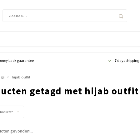
oney back guarantee
7 days shipping
ags
hijab outfit
ucten getagd met hijab outfit
producten
cten gevonden!...