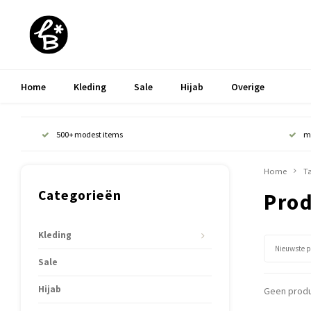
Home
Kleding
Sale
Hijab
Overige
500+ modest items
m
Home
T
Categorieën
Prod
Kleding
Nieuwste 
Sale
Hijab
Geen produ