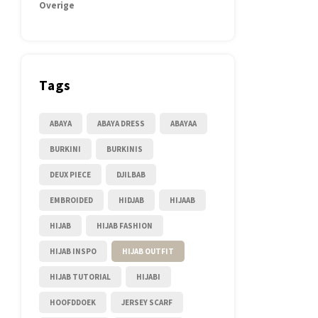
Overige
Tags
ABAYA
ABAYA DRESS
ABAYAA
BURKINI
BURKINIS
DEUX PIECE
DJILBAB
EMBROIDED
HIDJAB
HIJAAB
HIJAB
HIJAB FASHION
HIJAB INSPO
HIJAB OUTFIT
HIJAB TUTORIAL
HIJABI
HOOFDDOEK
JERSEY SCARF