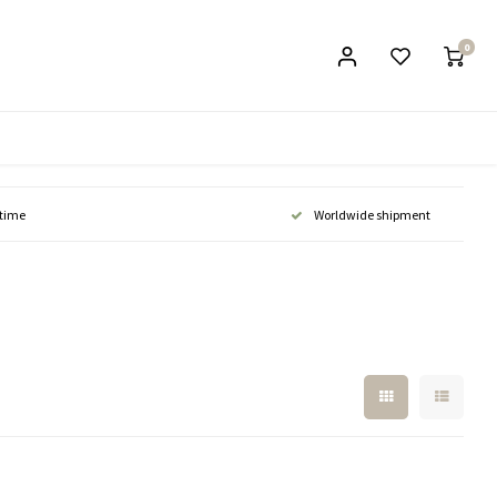
0
 time
Worldwide shipment