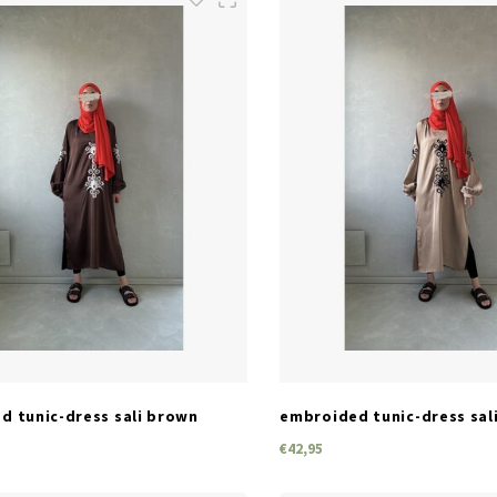
SIZES
SIZES
S/M
M/L
L/XL
S/M
M/L
L/XL
d tunic-dress sali brown
embroided tunic-dress sal
€42,95