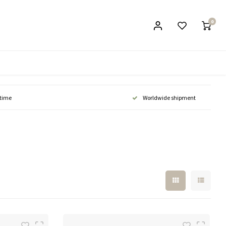
0
 time
Worldwide shipment