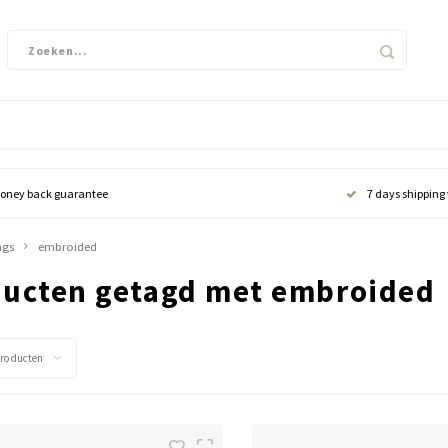
oney back guarantee
7 days shipping
ags
embroided
ucten getagd met embroided
producten