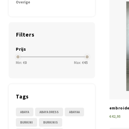
Overige
Filters
Prijs
Min: €
0
Max: €
45
Tags
embroide
ABAYA
ABAYA DRESS
ABAYAA
€42,95
BURKINI
BURKINIS