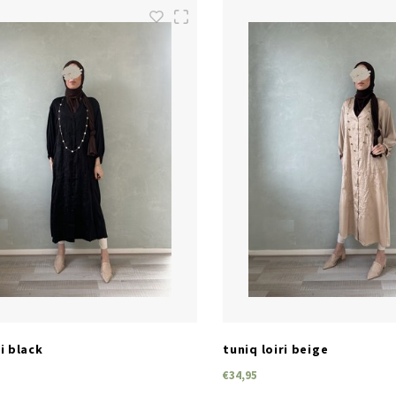
SIZES
SIZES
XS
XS
ri black
tuniq loiri beige
€34,95