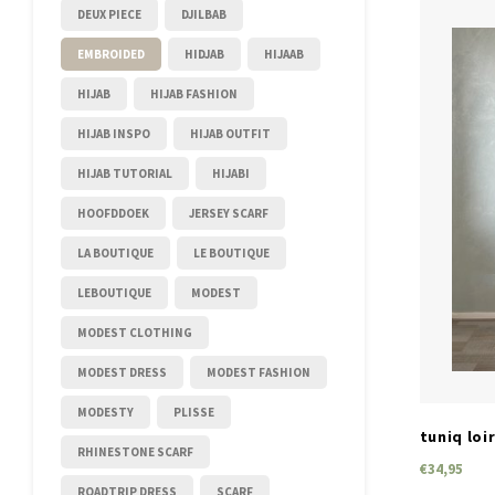
DEUX PIECE
DJILBAB
EMBROIDED
HIDJAB
HIJAAB
HIJAB
HIJAB FASHION
HIJAB INSPO
HIJAB OUTFIT
HIJAB TUTORIAL
HIJABI
HOOFDDOEK
JERSEY SCARF
LA BOUTIQUE
LE BOUTIQUE
LEBOUTIQUE
MODEST
MODEST CLOTHING
MODEST DRESS
MODEST FASHION
MODESTY
PLISSE
tuniq loi
RHINESTONE SCARF
€34,95
ROADTRIP DRESS
SCARF