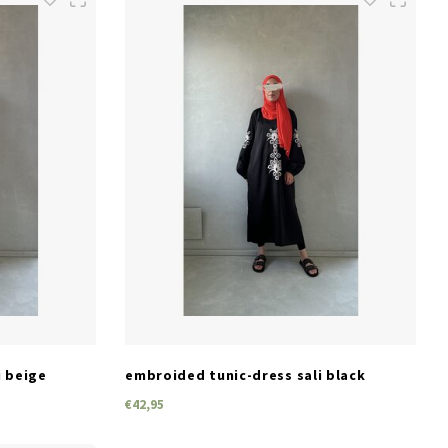
SIZES
S/M
M/L
L/XL
i beige
embroided tunic-dress sali black
€42,95