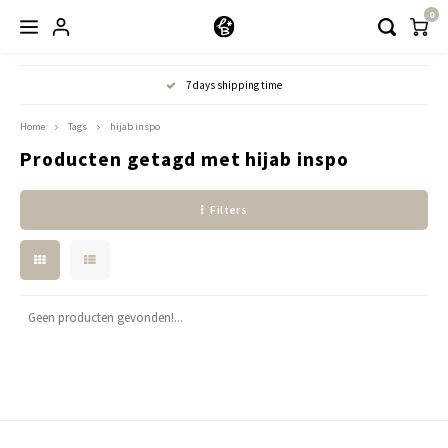
0
Hoofdmenu / kleding
7 days shipping time
Kleding
Home
Tags
hijab inspo
Producten getagd met hijab inspo
Abayaas
Filters
Jurken
Tuniekjes & blousjes
Setjes
Geen producten gevonden!...
Truitjes & Vesten
Rokken