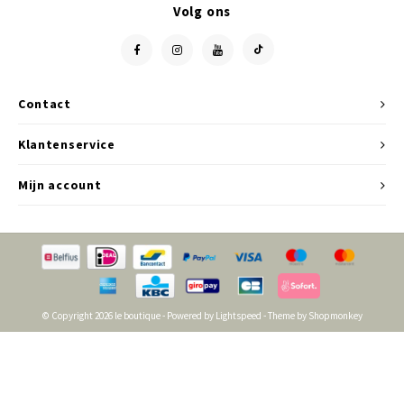
Volg ons
Jassen & Blazers
Burkini
Broeken & Leggings
Contact
Basics
Klantenservice
Mijn account
© Copyright 2026 le boutique - Powered by
Lightspeed
- Theme by
Shopmonkey