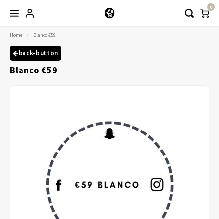
0
Home
Blanco €59
Hoofdmenu / kleding
Kleding
back-button
Blanco €59
Abayaas
Jurken
Tuniekjes & blousjes
Setjes
Truitjes & Vesten
Rokken