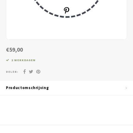
Jassen & Blazers
Burkini
Broeken & Leggings
Basics
€59,00
2 WERKDAGEN
DELEN:
Productomschrijving