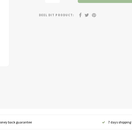
DEEL DIT PRODUCT:
oney back guarantee
7 days shipping