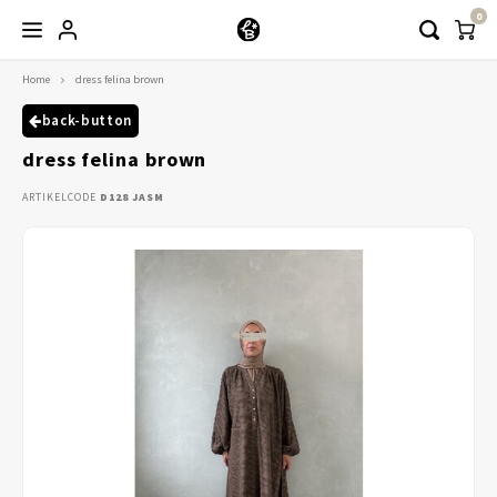
0
Home
dress felina brown
Hoofdmenu / kleding
Kleding
back-button
dress felina brown
Abayaas
ARTIKELCODE
D128 JASM
Jurken
Tuniekjes & blousjes
Setjes
Truitjes & Vesten
Rokken