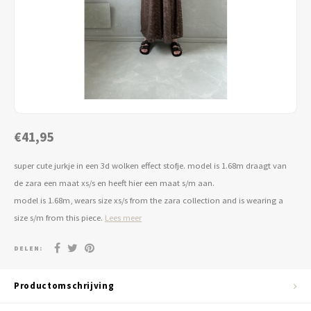
Jassen & Blazers
Burkini
Broeken & Leggings
Basics
€41,95
super cute jurkje in een 3d wolken effect stofje. model is 1.68m draagt van
de zara een maat xs/s en heeft hier een maat s/m aan.
model is 1.68m, wears size xs/s from the zara collection and is wearing a
size s/m from this piece.
Lees meer
DELEN:
Productomschrijving