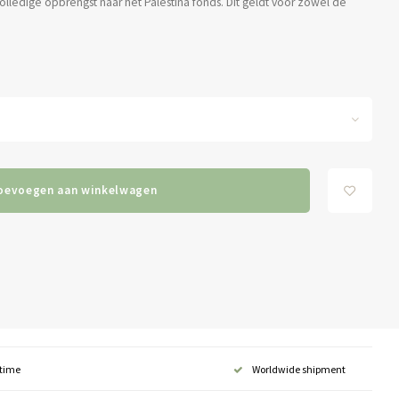
olledige opbrengst naar het Palestina fonds. Dit geldt voor zowel de
oevoegen aan winkelwagen
 time
Worldwide shipment