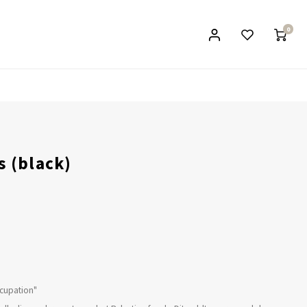
0
s (black)
ccupation"