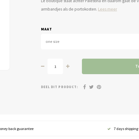
Le boutique staat achter Palestina en daarom gaat de v
armbandjes als de portokosten.
Lees meer
MAAT
one size
T
DEEL DIT PRODUCT:
oney back guarantee
7 days shipping