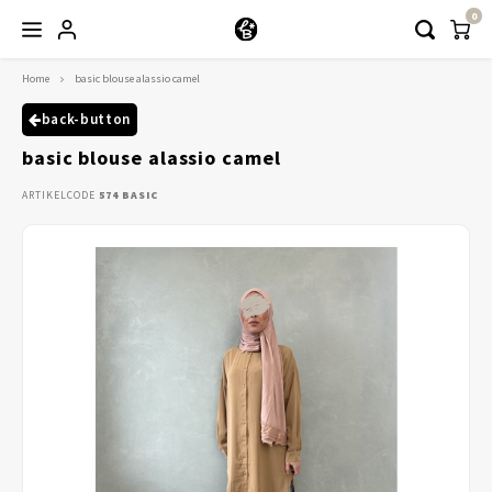
0
Home
basic blouse alassio camel
Hoofdmenu / kleding
Kleding
back-button
basic blouse alassio camel
Abayaas
ARTIKELCODE
574 BASIC
Jurken
Tuniekjes & blousjes
Setjes
Truitjes & Vesten
Rokken