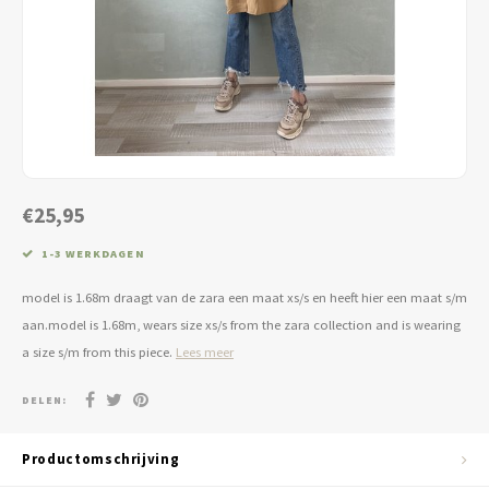
Jassen & Blazers
Burkini
Broeken & Leggings
Basics
€25,95
1-3 WERKDAGEN
model is 1.68m draagt van de zara een maat xs/s en heeft hier een maat s/m
aan.model is 1.68m, wears size xs/s from the zara collection and is wearing
a size s/m from this piece.
Lees meer
DELEN:
Productomschrijving