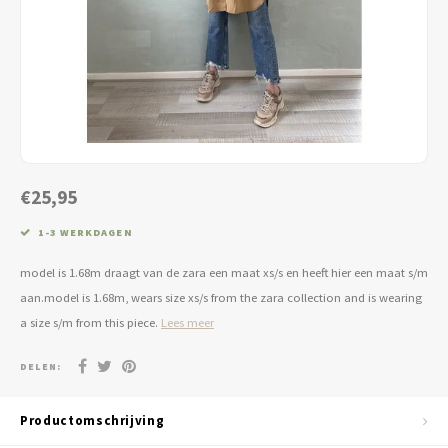
Jassen & Blazers
Burkini
Broeken & Leggings
Basics
€25,95
1-3 WERKDAGEN
model is 1.68m draagt van de zara een maat xs/s en heeft hier een maat s/m
aan.model is 1.68m, wears size xs/s from the zara collection and is wearing
a size s/m from this piece.
Lees meer
DELEN:
Productomschrijving