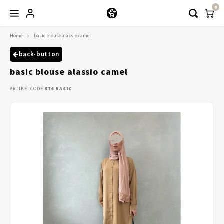
0
Home
basic blouse alassio camel
Hoofdmenu / kleding
Kleding
back-button
basic blouse alassio camel
Abayaas
ARTIKELCODE
574 BASIC
Jurken
Tuniekjes & blousjes
Setjes
Truitjes & Vesten
Rokken