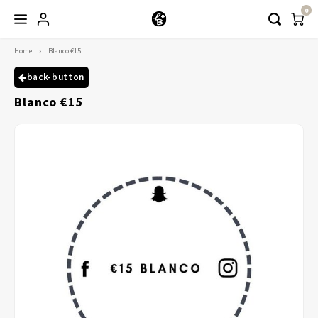
0
Home
Blanco €15
Hoofdmenu / kleding
Kleding
back-button
Blanco €15
Abayaas
Jurken
Tuniekjes & blousjes
Setjes
Truitjes & Vesten
Rokken