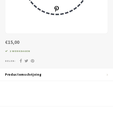
Jassen & Blazers
Burkini
Broeken & Leggings
Basics
€15,00
2 WERKDAGEN
DELEN:
Productomschrijving