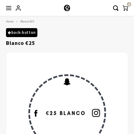
0
Home
Blanco €25
Hoofdmenu / kleding
Kleding
back-button
Blanco €25
Abayaas
Jurken
Tuniekjes & blousjes
Setjes
Truitjes & Vesten
Rokken