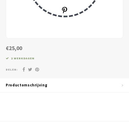
Jassen & Blazers
Burkini
Broeken & Leggings
Basics
€25,00
2 WERKDAGEN
DELEN:
Productomschrijving