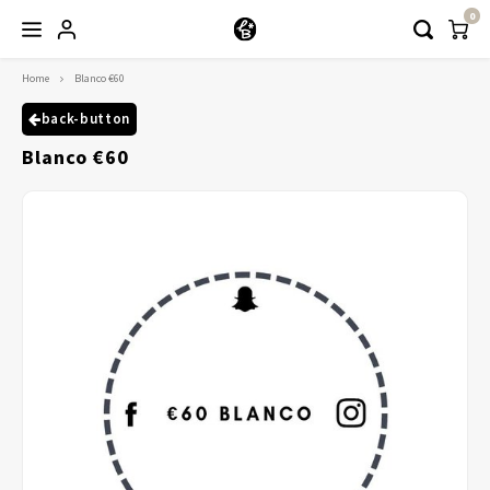
0
Home
Blanco €60
Hoofdmenu / kleding
Kleding
back-button
Blanco €60
Abayaas
Jurken
Tuniekjes & blousjes
Setjes
Truitjes & Vesten
Rokken