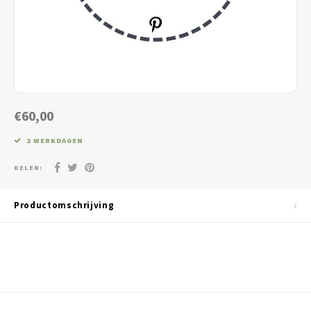
Jassen & Blazers
Burkini
Broeken & Leggings
Basics
€60,00
2 WERKDAGEN
DELEN:
Productomschrijving