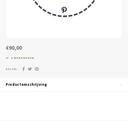
Jassen & Blazers
Burkini
Broeken & Leggings
Basics
€90,00
2 WERKDAGEN
DELEN:
Productomschrijving