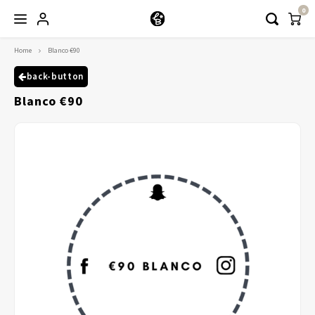
0
Home
Blanco €90
Hoofdmenu / kleding
Kleding
back-button
Blanco €90
Abayaas
Jurken
Tuniekjes & blousjes
Setjes
Truitjes & Vesten
Rokken