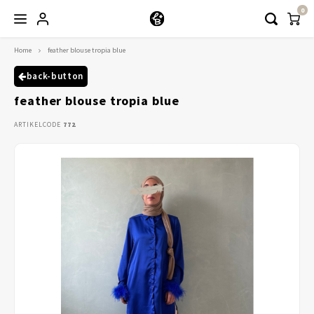
0
Home
feather blouse tropia blue
Hoofdmenu / kleding
Kleding
back-button
feather blouse tropia blue
Abayaas
ARTIKELCODE
772
Jurken
Tuniekjes & blousjes
Setjes
Truitjes & Vesten
Rokken