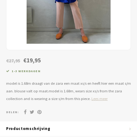
Jassen & Blazers
Burkini
Broeken & Leggings
Basics
€19,95
€27,95
1-3 WERKDAGEN
model is 1.68m draagt van de zara een maat xs/s en heeft hier een maat s/m
aan. blouse valt op maat.model is 1.68m, wears size xs/s from the zara
collection and is wearing a size s/m from this piece.
Lees meer
DELEN:
Productomschrijving