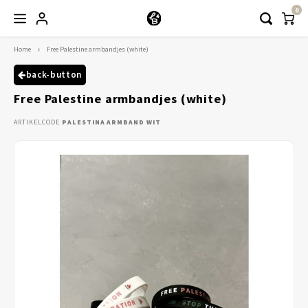
0
Home
Free Palestine armbandjes (white)
Hoofdmenu / kleding
Kleding
back-button
Free Palestine armbandjes (white)
Abayaas
ARTIKELCODE
PALESTINA ARMBAND WIT
Jurken
Tuniekjes & blousjes
Setjes
Truitjes & Vesten
Rokken