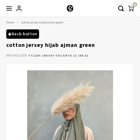
0
Home
cotton jersey hijab ajman green
Hoofdmenu / kleding
Kleding
back-button
cotton jersey hijab ajman green
Abayaas
ARTIKELCODE
TT220S JERSEY VOLANTE 11 106 22
Jurken
Tuniekjes & blousjes
Setjes
Truitjes & Vesten
Rokken