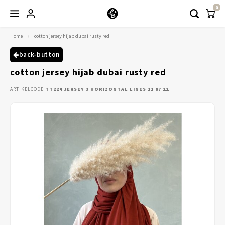
0
Home
cotton jersey hijab dubai rusty red
Hoofdmenu / kleding
Kleding
back-button
cotton jersey hijab dubai rusty red
Abayaas
ARTIKELCODE
TT224 JERSEY 3 HORIZONTAL LINES 11 87 22
Jurken
Tuniekjes & blousjes
Setjes
Truitjes & Vesten
Rokken