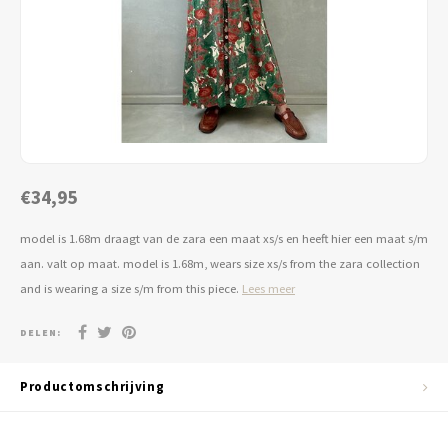
Jassen & Blazers
Burkini
Broeken & Leggings
Basics
€34,95
model is 1.68m draagt van de zara een maat xs/s en heeft hier een maat s/m
aan. valt op maat. model is 1.68m, wears size xs/s from the zara collection
and is wearing a size s/m from this piece.
Lees meer
DELEN:
Productomschrijving