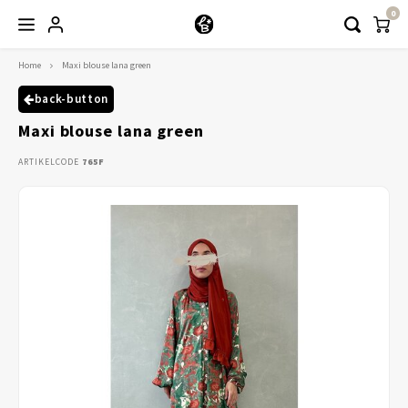
0
Home
Maxi blouse lana green
Hoofdmenu / kleding
Kleding
back-button
Maxi blouse lana green
Abayaas
ARTIKELCODE
765F
Jurken
Tuniekjes & blousjes
Setjes
Truitjes & Vesten
Rokken