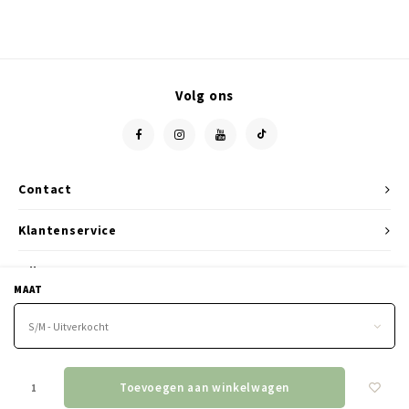
Volg ons
Contact
Klantenservice
Mijn account
MAAT
S/M - Uitverkocht
Toevoegen aan winkelwagen
© Copyright 2026 le boutique - Powered by
Lightspeed
- Theme by
Shopmonkey