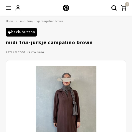
0
Home
midi trui-jurkje campalino brown
Hoofdmenu / kleding
Kleding
back-button
midi trui-jurkje campalino brown
Abayaas
ARTIKELCODE
LTITA 3800
Jurken
Tuniekjes & blousjes
Setjes
Truitjes & Vesten
Rokken