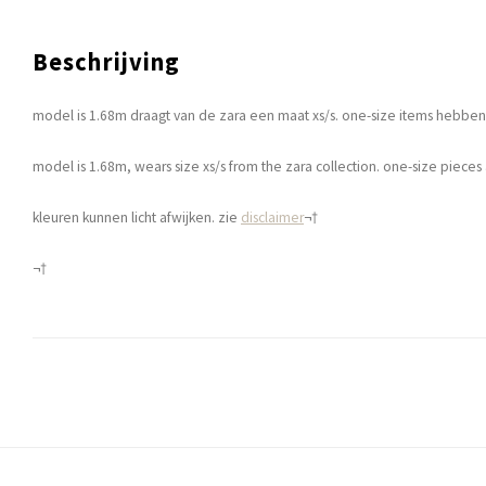
Beschrijving
model is 1.68m draagt van de zara een maat xs/s. one-size items hebben 
model is 1.68m, wears size xs/s from the zara collection. one-size pieces a
kleuren kunnen licht afwijken. zie
disclaimer
¬†
¬†