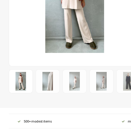
500+ modest items
m