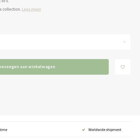
 xs-s.
a collection.
Lees meer
oevoegen aan winkelwagen
 time
Worldwide shipment