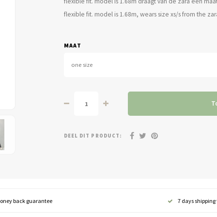
flexible fit. model is 1.68m draagt van de zara een maat
flexible fit. model is 1.68m, wears size xs/s from the zar
MAAT
one size
T
DEEL DIT PRODUCT:
oney back guarantee
7 days shipping