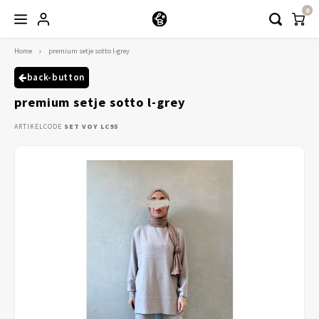
0
Home
premium setje sotto l-grey
Hoofdmenu / kleding
Kleding
back-button
premium setje sotto l-grey
Abayaas
ARTIKELCODE
SET VOY LC95
Jurken
Tuniekjes & blousjes
Setjes
Truitjes & Vesten
Rokken