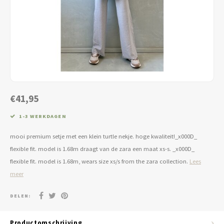
Jassen & Blazers
Burkini
Broeken & Leggings
Basics
€41,95
1-3 WERKDAGEN
mooi premium setje met een klein turtle nekje. hoge kwaliteit!_x000D_
flexible fit. model is 1.68m draagt van de zara een maat xs-s. _x000D_
flexible fit. model is 1.68m, wears size xs/s from the zara collection.
Lees
meer
DELEN:
Productomschrijving