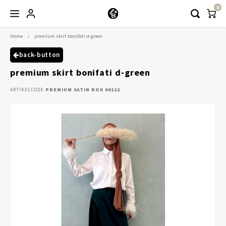
0
Home
premium skirt bonifati d-green
Hoofdmenu / kleding
Kleding
back-button
premium skirt bonifati d-green
Abayaas
ARTIKELCODE
PREMIUM SATIN ROK 60122
Jurken
Tuniekjes & blousjes
Setjes
Truitjes & Vesten
Rokken