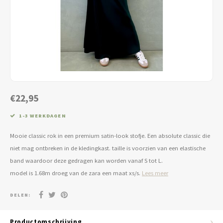
Jassen & Blazers
Burkini
Broeken & Leggings
Basics
€22,95
1-3 WERKDAGEN
Mooie classic rok in een premium satin-look stofje. Een absolute classic die
niet mag ontbreken in de kledingkast. taille is voorzien van een elastische
band waardoor deze gedragen kan worden vanaf S tot L.
model is 1.68m droeg van de zara een maat xs/s.
Lees meer
DELEN:
Productomschrijving