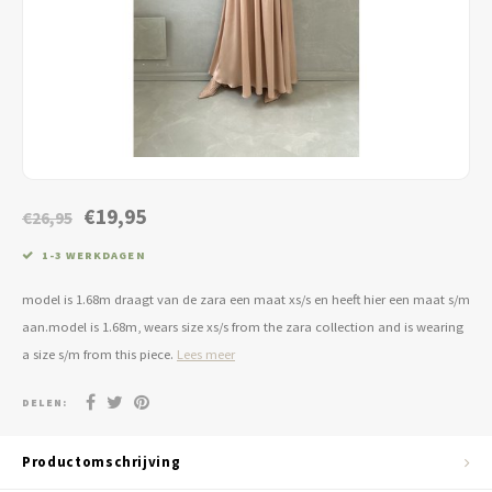
Jassen & Blazers
Burkini
Broeken & Leggings
Basics
€19,95
€26,95
1-3 WERKDAGEN
model is 1.68m draagt van de zara een maat xs/s en heeft hier een maat s/m
aan.model is 1.68m, wears size xs/s from the zara collection and is wearing
a size s/m from this piece.
Lees meer
DELEN:
Productomschrijving