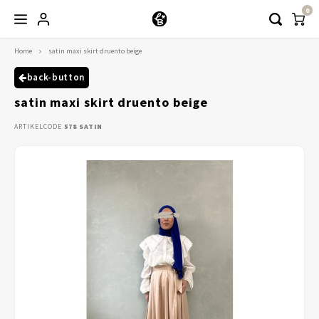
0
Home
satin maxi skirt druento beige
Hoofdmenu / kleding
Kleding
back-button
satin maxi skirt druento beige
Abayaas
ARTIKELCODE
578 SATIN
Jurken
Tuniekjes & blousjes
Setjes
Truitjes & Vesten
Rokken