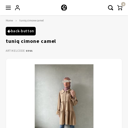
0
Home
tuniq cimone camel
Hoofdmenu / kleding
Kleding
back-button
tuniq cimone camel
Abayaas
ARTIKELCODE
694A
Jurken
Tuniekjes & blousjes
Setjes
Truitjes & Vesten
Rokken