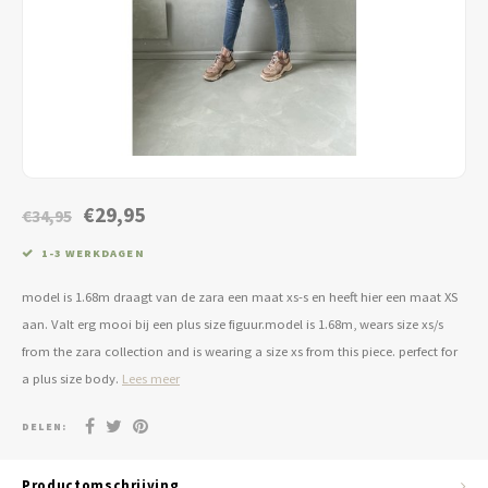
Jassen & Blazers
Burkini
Broeken & Leggings
Basics
€29,95
€34,95
1-3 WERKDAGEN
model is 1.68m draagt van de zara een maat xs-s en heeft hier een maat XS
aan. Valt erg mooi bij een plus size figuur.model is 1.68m, wears size xs/s
from the zara collection and is wearing a size xs from this piece. perfect for
a plus size body.
Lees meer
DELEN:
Productomschrijving