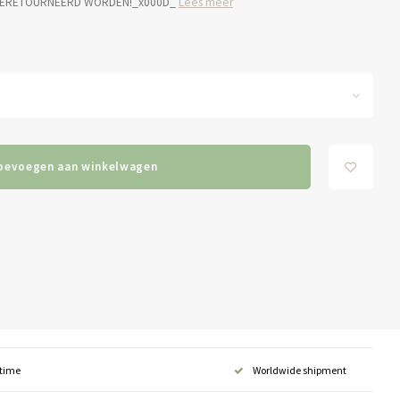
IET GERETOURNEERD WORDEN!_x000D_
Lees meer
oevoegen aan winkelwagen
 time
Worldwide shipment