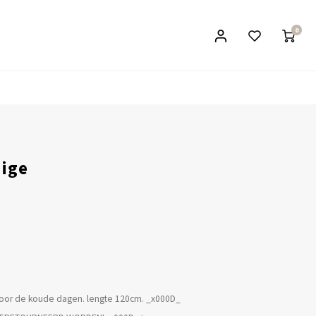
0
eige
 voor de koude dagen. lengte 120cm. _x000D_