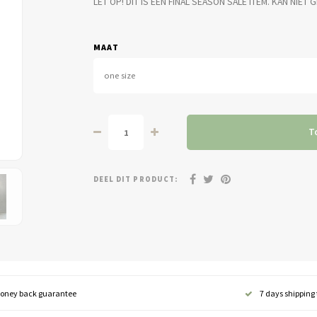
LET OP! DIT IS EEN FINAL SEASON SALE ITEM. KAN N
MAAT
one size
T
DEEL DIT PRODUCT:
oney back guarantee
7 days shipping