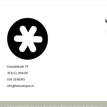
Kanaalstraat 74
3531CL Utrecht
030-2938383
info@leboutique.nl
© Copyright 2026 le boutique - Powered by
Lightspeed
- Theme by
Shopmonkey