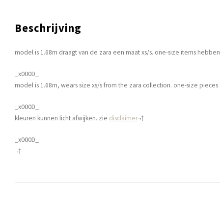
Beschrijving
model is 1.68m draagt van de zara een maat xs/s. one-size items hebben 
_x000D_
model is 1.68m, wears size xs/s from the zara collection. one-size pieces a
_x000D_
kleuren kunnen licht afwijken. zie
disclaimer
¬†
_x000D_
¬†