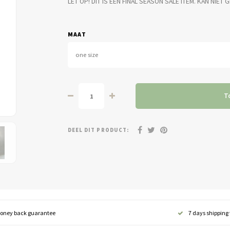
LET OP! DIT IS EEN FINAL SEASON SALE ITEM. KAN N
MAAT
one size
T
DEEL DIT PRODUCT:
oney back guarantee
7 days shipping