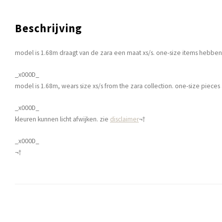
Beschrijving
model is 1.68m draagt van de zara een maat xs/s. one-size items hebben 
_x000D_
model is 1.68m, wears size xs/s from the zara collection. one-size pieces a
_x000D_
kleuren kunnen licht afwijken. zie
disclaimer
¬†
_x000D_
¬†