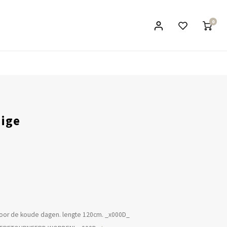
0
eige
 voor de koude dagen. lengte 120cm. _x000D_