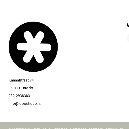
Kanaalstraat 74
3531CL Utrecht
030-2938383
info@leboutique.nl
© Copyright 2026 le boutique - Powered by
Lightspeed
- Theme by
Shopmonkey