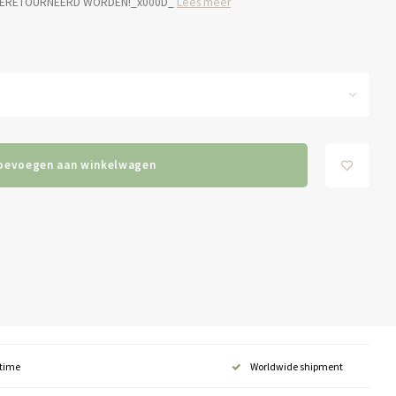
IET GERETOURNEERD WORDEN!_x000D_
Lees meer
oevoegen aan winkelwagen
 time
Worldwide shipment