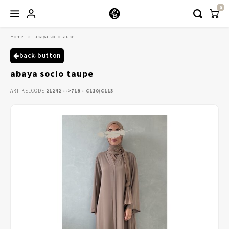
0
Home
abaya socio taupe
Hoofdmenu / kleding
Kleding
back-button
abaya socio taupe
Abayaas
ARTIKELCODE
21242 -->719 - C110/C113
Jurken
Tuniekjes & blousjes
Setjes
Truitjes & Vesten
Rokken