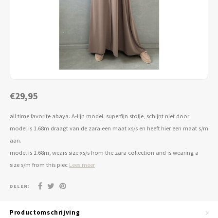
Jassen & Blazers
Burkini
Broeken & Leggings
Basics
€29,95
all time favorite abaya. A-lijn model. superfijn stofje, schijnt niet door
model is 1.68m draagt van de zara een maat xs/s en heeft hier een maat s/m
aan.
model is 1.68m, wears size xs/s from the zara collection and is wearing a
size s/m from this piec
Lees meer
DELEN:
Productomschrijving