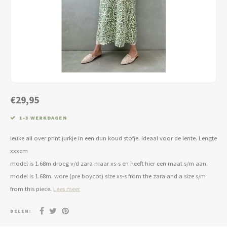
Jassen & Blazers
Burkini
Broeken & Leggings
Basics
€29,95
1-3 WERKDAGEN
leuke all over print jurkje in een dun koud stofje. Ideaal voor de lente. Lengte
xxxcm
model is 1.68m droeg v/d zara maar xs-s en heeft hier een maat s/m aan.
model is 1.68m. wore (pre boycot) size xs-s from the zara and a size s/m
from this piece.
Lees meer
DELEN: