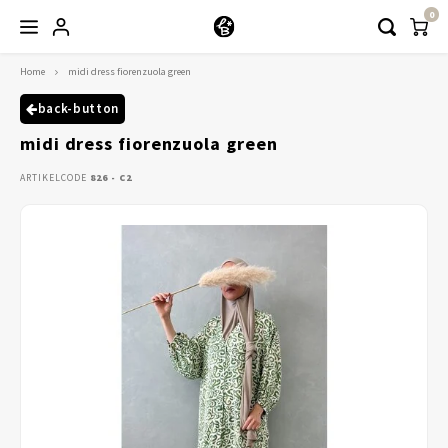
0
Home
midi dress fiorenzuola green
Hoofdmenu / kleding
Kleding
back-button
midi dress fiorenzuola green
Abayaas
ARTIKELCODE
826 - C2
Jurken
Tuniekjes & blousjes
Setjes
Truitjes & Vesten
Rokken