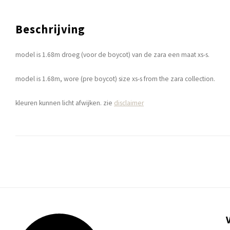
Beschrijving
model is 1.68m droeg (voor de boycot) van de zara een maat xs-s.
model is 1.68m, wore (pre boycot) size xs-s from the zara collection.
kleuren kunnen licht afwijken. zie
disclaimer