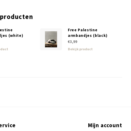
 producten
lestine
Free Palestine
jes (white)
armbandjes (black)
€3,99
oduct
Bekijk product
ervice
Mijn account