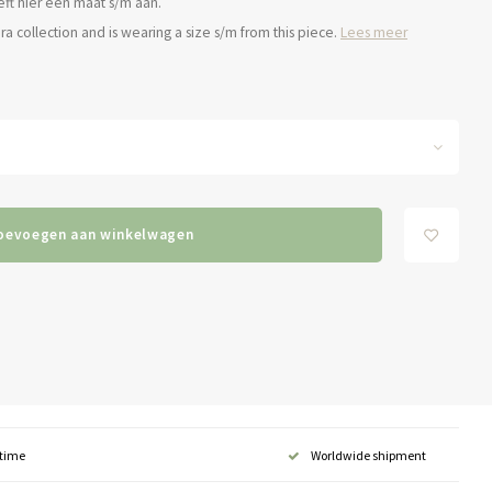
ft hier een maat s/m aan.
a collection and is wearing a size s/m from this piece.
Lees meer
oevoegen aan winkelwagen
 time
Worldwide shipment