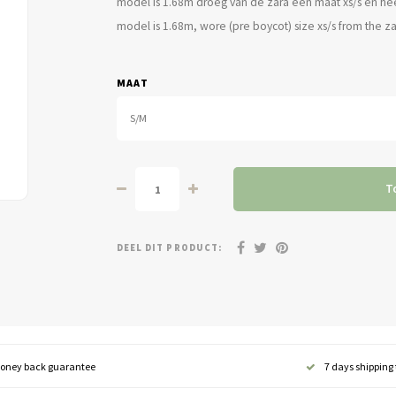
model is 1.68m droeg van de zara een maat xs/s en hee
model is 1.68m, wore (pre boycot) size xs/s from the zar
MAAT
S/M
T
DEEL DIT PRODUCT:
oney back guarantee
7 days shipping