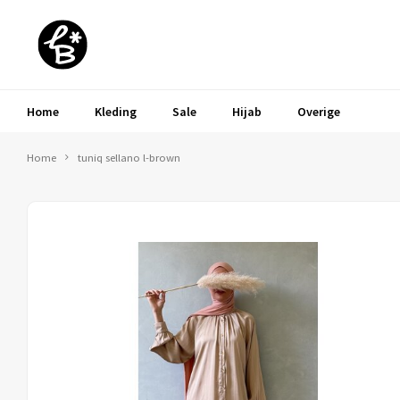
Home
Kleding
Sale
Hijab
Overige
Home
tuniq sellano l-brown