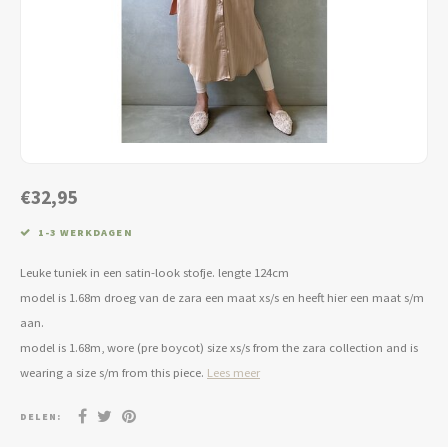
Jassen & Blazers
Burkini
Broeken & Leggings
Basics
€32,95
1-3 WERKDAGEN
Leuke tuniek in een satin-look stofje. lengte 124cm
model is 1.68m droeg van de zara een maat xs/s en heeft hier een maat s/m
aan.
model is 1.68m, wore (pre boycot) size xs/s from the zara collection and is
wearing a size s/m from this piece.
Lees meer
DELEN: