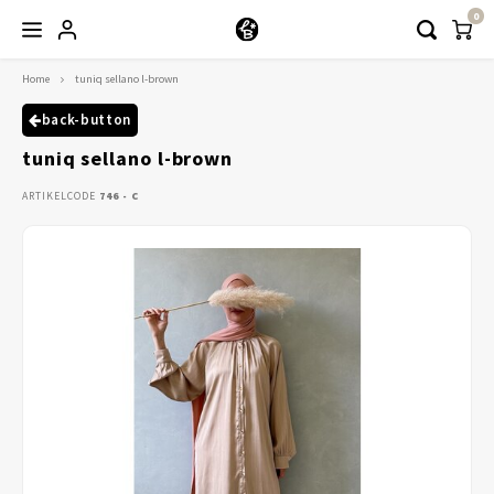
0
Home
tuniq sellano l-brown
Hoofdmenu / kleding
Kleding
back-button
tuniq sellano l-brown
Abayaas
ARTIKELCODE
746 - C
Jurken
Tuniekjes & blousjes
Setjes
Truitjes & Vesten
Rokken