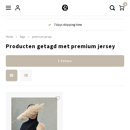
0
Hoofdmenu / kleding
7 days shipping time
Kleding
Home
Tags
premium jersey
Producten getagd met premium jersey
Abayaas
Filters
Jurken
Tuniekjes & blousjes
Setjes
Truitjes & Vesten
Rokken