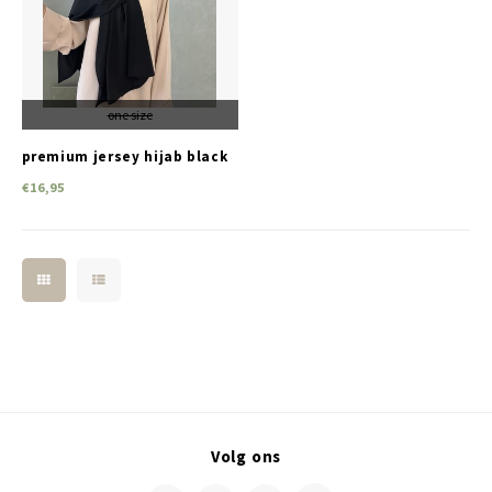
Jassen & Blazers
Burkini
one size
Broeken & Leggings
premium jersey hijab black
Basics
€16,95
Volg ons